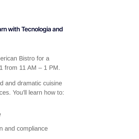
arn with Tecnologia and
rican Bistro for a
31 from 11 AM – 1 PM.
ld and dramatic cuisine
ces. You’ll learn how to:
e
on and compliance