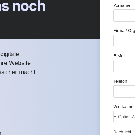
ns noch
Vorname
Firma / Org
igitale
E-Mail
Ihre Website
ssicher macht.
Telefon
Wie können
Nachricht
r