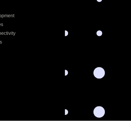
opment
es
ectivity
s